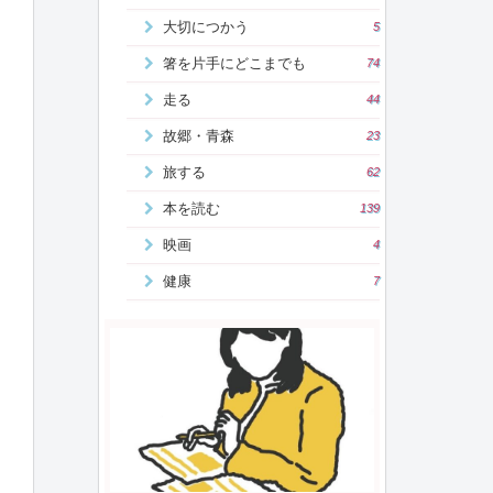
大切につかう
5
箸を片手にどこまでも
74
走る
44
故郷・青森
23
旅する
62
本を読む
139
映画
4
健康
7