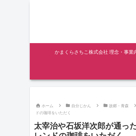
かまくらさちこ株式会社 理念・事業
ホーム
自分じかん
故郷・青森
ドの珈琲をいただく
太宰治や石坂洋次郎が通っ
レンドの珈琲をいただく