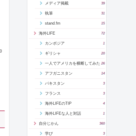
メディア掲載
39
執筆
31
stand.fm
15
海外LIFE
72
カンボジア
1
0
ギリシャ
20
一人でアメリカを横断してみた
26
アフガニスタン
14
パキスタン
3
フランス
3
海外LIFEのTIP
4
海外LIFEな人と対話
1
自分じかん
360
学び
3