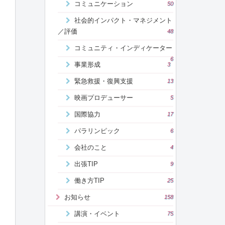
コミュニケーション
50
社会的インパクト・マネジメント
／評価
48
コミュニティ・インディケーター
6
事業形成
3
緊急救援・復興支援
13
映画プロデューサー
5
国際協力
17
パラリンピック
6
会社のこと
4
出張TIP
9
働き方TIP
25
お知らせ
158
講演・イベント
75