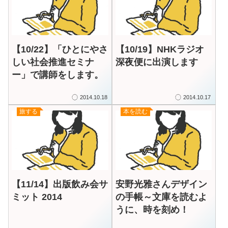
【10/22】「ひとにやさ
【10/19】NHKラジオ
しい社会推進セミナ
深夜便に出演します
ー」で講師をします。
2014.10.18
2014.10.17
旅する
本を読む
【11/14】出版飲み会サ
安野光雅さんデザイン
ミット 2014
の手帳～文庫を読むよ
うに、時を刻め！