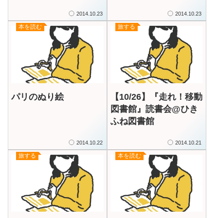
いる図書館！
2014.10.23
2014.10.23
本を読む
旅する
パリのぬり絵
【10/26】『走れ！移動
図書館』読書会@ひき
ふね図書館
2014.10.22
2014.10.21
旅する
本を読む