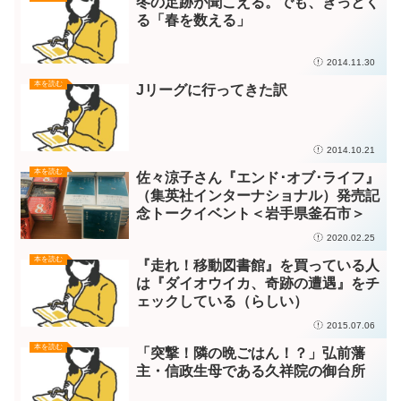
冬の足跡が聞こえる。でも、きっとく
る「春を数える」
2014.11.30
本を読む
Jリーグに行ってきた訳
2014.10.21
本を読む
佐々涼子さん『エンド･オブ･ライフ』
（集英社インターナショナル）発売記
念トークイベント＜岩手県釜石市＞
2020.02.25
本を読む
『走れ！移動図書館』を買っている人
は『ダイオウイカ、奇跡の遭遇』をチ
ェックしている（らしい）
2015.07.06
本を読む
「突撃！隣の晩ごはん！？」弘前藩
主・信政生母である久祥院の御台所