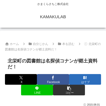
かまくらさちこ株式会社
KAMAKULAB
ホーム
自分じかん
本を読む
北栄町の
図書館は名探偵コナンが郷土資料だ！
北栄町の図書館は名探偵コナンが郷土資料
だ！
X
Facebook
はてブ
LINE
コピー
2015.08.01