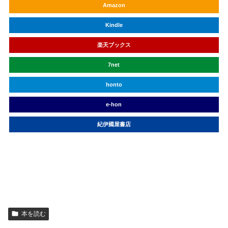
Amazon
Kindle
楽天ブックス
7net
honto
e-hon
紀伊國屋書店
丸善&ジュンク堂
本を読む