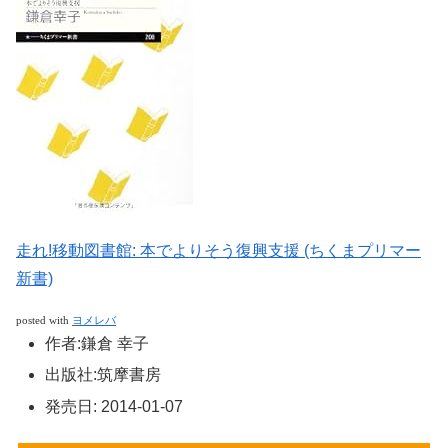
走れ!移動図書館: 本でよりそう復興支援 (ちくまプリマー
新書)
posted with
ヨメレバ
作者:
鎌倉 幸子
出版社:
筑摩書房
発売日:
2014-01-07