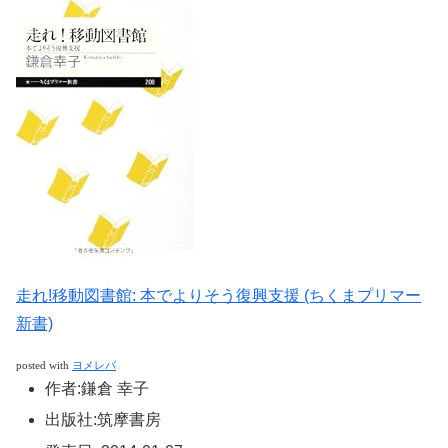
走れ!移動図書館: 本でよりそう復興支援 (ちくまプリマー
新書)
posted with
ヨメレバ
作者:
鎌倉 幸子
出版社:
筑摩書房