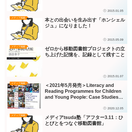
メディア掲載
はたらく自動車 驚きの能力とパワー
2015.01.05
メディア掲載
本との出会いを生み出す「ホンシェル
ジュ」になりました！
2015.05.09
メディア掲載
ゼロから移動図書館プロジェクトの立
ち上げた記憶を、記録として残すこと
2015.01.07
メディア掲載
＜2021年5月発売＞Literacy and
Reading Programmes for Children
and Young People: Case Studies
from Around the Globe, 2-volume
set
2020.12.05