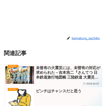
kamakura_sachiko
関連記事
本を読む
未曾有の大震災には、未曽有の対応が
求められた－吉本浩二『さんてつ 日
本鉄道旅行地図帳 三陸鉄道 大震災の
記録』（新潮社）
2019.04.07
本を読む
ピンチはチャンスだと思う