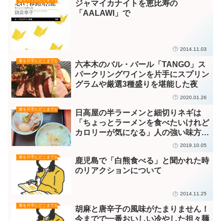
ジャマイカナイトを恵比寿の
「AALAWI」で
2014.11.03
箸を片手にどこまでも
六本木のバル・バール「TANGO」ス
パークリングワインを片手にスプリン
グラムや厳選3種盛りを堪能した夜
2020.01.26
箸を片手にどこまでも
日高屋の半ラーメンと細切りネギは
「ちょっとラーメンを食べたいけれど
カロリーが気になる」人の強い味方で
す！
2019.10.05
箸を片手にどこまでも
鹿児島で「白熊食べる」と聞かれた時
のリアクションについて
2014.11.25
箸を片手にどこまでも
胡麻と唐辛子の風味がたまりません！
今までで一番おいしい冷やした担々麺