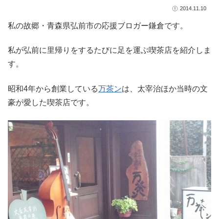
2014.11.10
私の故郷・青森県弘前市の応援ブロガー鎌倉です。
私が弘前に里帰りをするたびに足を運ぶ喫茶店を紹介しま
す。
昭和4年から創業している
万茶ン
は、太宰治ほか当時の文
豪が愛した喫茶店です。