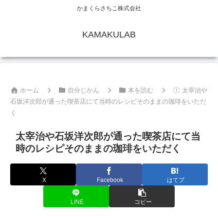
かまくらさちこ株式会社
KAMAKULAB
ホーム
自分じかん
本を読む
太宰治や
石坂洋次郎が通った喫茶店にて当時のレシピそのままの珈琲をいただ
く
太宰治や石坂洋次郎が通った喫茶店にて当
時のレシピそのままの珈琲をいただく
X
Facebook
はてブ
LINE
コピー