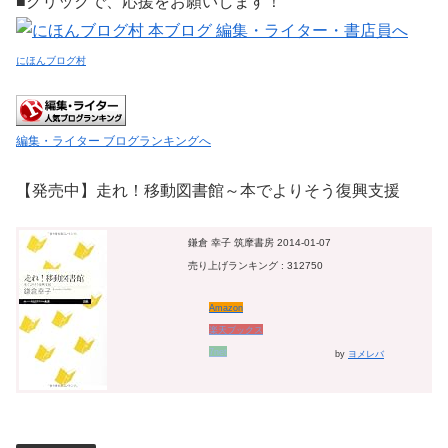
■クリックで、応援をお願いします！
にほんブログ村
編集・ライター ブログランキングへ
【発売中】走れ！移動図書館～本でよりそう復興支援
鎌倉 幸子 筑摩書房 2014-01-07
売り上げランキング : 312750
Amazon
楽天ブックス
7net
by
ヨメレバ