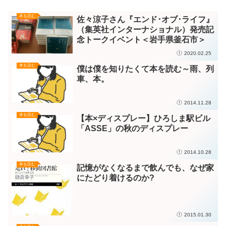
本を読む
佐々涼子さん『エンド･オブ･ライフ』
（集英社インターナショナル）発売記
念トークイベント＜岩手県釜石市＞
2020.02.25
本を読む
僕は僕を知りたくて本を読む～雨、列
車、本。
2014.11.28
本を読む
【本×ディスプレー】ひろしま駅ビル
「ASSE」の秋のディスプレー
2014.10.28
本を読む
記憶がなくなるまで飲んでも、なぜ家
にたどり着けるのか?
2015.01.30