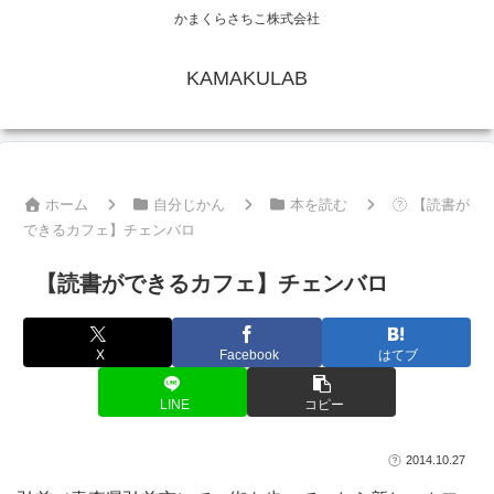
かまくらさちこ株式会社
KAMAKULAB
ホーム
自分じかん
本を読む
【読書が
できるカフェ】チェンバロ
【読書ができるカフェ】チェンバロ
X
Facebook
はてブ
LINE
コピー
2014.10.27