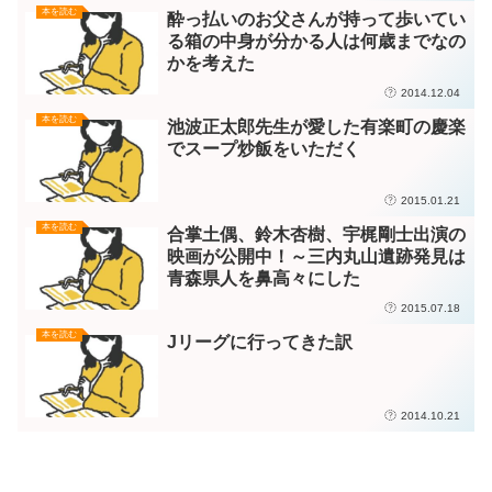
本を読む
酔っ払いのお父さんが持って歩いてい
る箱の中身が分かる人は何歳までなの
かを考えた
2014.12.04
本を読む
池波正太郎先生が愛した有楽町の慶楽
でスープ炒飯をいただく
2015.01.21
本を読む
合掌土偶、鈴木杏樹、宇梶剛士出演の
映画が公開中！～三内丸山遺跡発見は
青森県人を鼻高々にした
2015.07.18
本を読む
Jリーグに行ってきた訳
2014.10.21