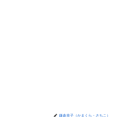
鎌倉幸子（かまくら・さちこ）