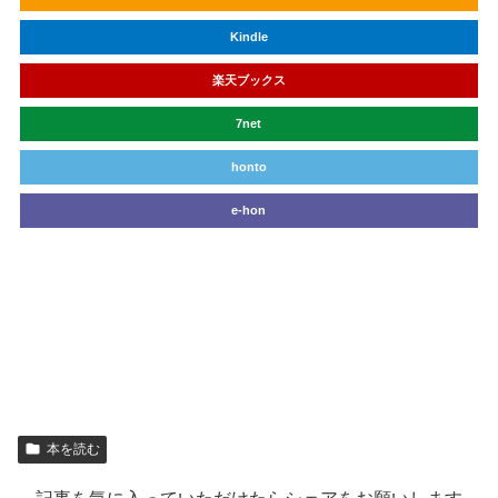
Kindle
楽天ブックス
7net
honto
e-hon
丸善&ジュンク堂
本を読む