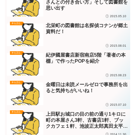
さんとの付き合い方」そして図書館を
思い出す
2015.05.10
本を読む
北栄町の図書館は名探偵コナンが郷土
資料だ！
2015.08.01
本を読む
紀伊國屋書店新宿南店5階「著者の本
棚」で作ったPOPを紹介
2015.08.23
本を読む
金曜日は未読メールゼロで事務所を出
ると気持ちがいいね！
2015.07.10
本を読む
上田駅お城口の目の前の通り1キロに
町の本屋さん3軒、古書店1軒、ブッ
クカフェ１軒、池波正太郎真田太平記
館がある！
2014.11.30