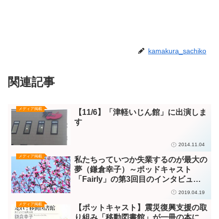
kamakura_sachiko
関連記事
メディア掲載
【11/6】「津軽いじん館」に出演しま
す
2014.11.04
メディア掲載
私たちっていつか失業するのが最大の
夢（鎌倉幸子）～ポッドキャスト
「Fairly」の第3回目のインタビュー
が公開されました
2019.04.19
メディア掲載
【ポットキャスト】震災復興支援の取
り組み「移動図書館」が一冊の本に