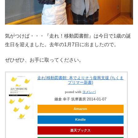
気がつけば・・・『走れ！移動図書館』は今日で1歳の誕
生日を迎えました。去年の1月7日に出ましたので。
ぜひぜひ、お手に取ってください。
走れ!移動図書館: 本でよりそう復興支援 (ちくま
プリマー新書)
posted with
ヨメレバ
鎌倉 幸子 筑摩書房 2014-01-07
Amazon
Kindle
楽天ブックス