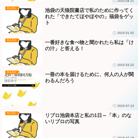
2015.04.11
本を読む
池袋の天狼院書店で私のために作ってく
れた「できたてほやほやの」福袋をゲッ
ト
2015.01.02
本を読む
一番好きな食べ物と聞かれたら私は「け
の汁」と答える！
2015.03.22
本を読む
一冊の本を届けるために、何人の人が関
わるんだろう
2015.07.13
本を読む
リブロ池袋本店と私の1日～「本」のな
いリブロの写真
2015.07.19